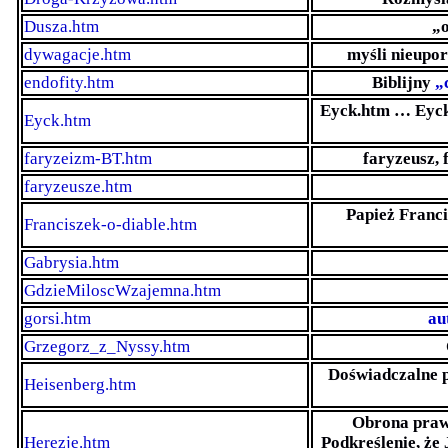
Dusza.htm
„o
dywagacje.htm
myśli nieupo
endofity.htm
Biblijny
„
Eyck.htm … Eyc
Eyck.htm
faryzeizm-BT.htm
faryzeusz, 
faryzeusze.htm
Papież Franci
Franciszek-o-diable.htm
Gabrysia.htm
GdzieMiloscWzajemna.htm
gorsi.htm
au
Grzegorz_z_Nyssy.htm
Doświadczalne p
Heisenberg.htm
Obrona prawd
Herezje.htm
Podkreślenie, że