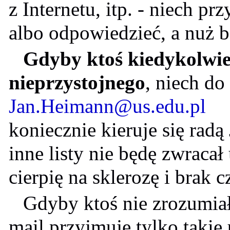
z Internetu, itp. - niech pr
albo odpowiedzieć, a nuż
Gdyby ktoś kiedykolwiek
nieprzystojnego
, niech do
Jan.Heimann@us.edu.pl
Ni
koniecznie kieruje się radą 
inne listy nie będę zwraca
cierpię na sklerozę i brak 
Gdyby ktoś nie zrozumiał
mail przyjmuję tylko takie