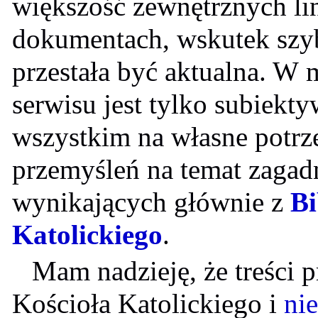
większość zewnętrznych l
dokumentach, wskutek sz
przestała być aktualna. W m
serwisu jest tylko subiekt
wszystkim na własne potrz
przemyśleń na temat zagad
wynikających głównie z
Bi
Katolickiego
.
Mam nadzieję, że treści
Kościoła Katolickiego i
nie