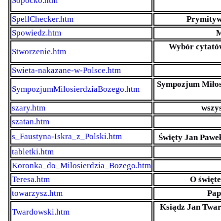
Sopocko.htm
SpellChecker.htm
Prymityw
Spowiedz.htm
M
Wybór cytatów
Stworzenie.htm
Swieta-nakazane-w-Polsce.htm
Sympozjum Miłosi
SympozjumMilosierdziaBozego.htm
szary.htm
wszys
szatan.htm
s_Faustyna-Iskra_z_Polski.htm
Święty Jan Paweł
tabletki.htm
Koronka_do_Milosierdzia_Bozego.htm
Teresa.htm
O święte
towarzysz.htm
Pap
Ksiądz Jan Twar
Twardowski.htm