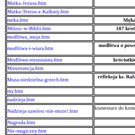
Matka-Jezusa.htm
Matka-Teresa-z-Kalkuty.htm
meka.htm
Męka 
Milosc-w-Biblii.htm
187 krot
modlitwa_moja.htm
modlitwa o pows
modlitwa-i-wiara.htm
Modlitwa-nieustanna.htm
króciutki
Monstrancja.htm
refleksja ks. R
Msza-niedzielna-grzech.htm
my.htm
nadzieja.htm
komentarz do kom
Nadzieja-zawiesc-nie-moze!.htm
Nagroda.htm
Nie-magiczny.htm