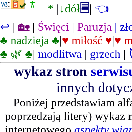
*
|
↓dół
🗏
|
👈
↩
|
🏡
|
Święci
|
Paruzja
| zł
♣ nadzieja ♣
|
♥ miłość ♥
|
♥ m
♣ 🌿 ♣
|
modlitwa
|
grzech
|
wykaz stron
serwis
innych dotyc
Poniżej przedstawiam alf
poprzedzają litery) wykaz
internetowego
aspekty wia