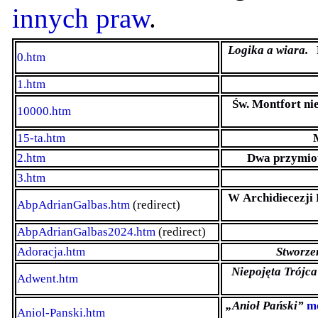
innych praw
.
Logika a wiara.
F
0.htm
1.htm
Św. Montfort ni
10000.htm
15-ta.htm
2.htm
Dwa przymioty
3.htm
W Archidiecezji 
AbpAdrianGalbas.htm
(redirect)
AbpAdrianGalbas2024.htm
(redirect)
Adoracja.htm
Stworzen
Niepojęta Trójca
Adwent.htm
„Anioł Pański”
m
Aniol-Panski.htm