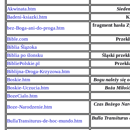
Akwinata.htm
Siedem
Badeni-ksiazki.htm
K
fragment hasła 
bez-Boga-ani-do-proga.htm
Bible.com
Przekł
Biblia Ślązoka
Biblia po ślonsku
Śląski przek
BibliePolskie.pl
Przekła
Biblijna-Droga-Krzyzowa.htm
Boskie.htm
Bogu należy się 
Boskie-Uczucia.htm
Boża Miłoś
BozeCialo.htm
Czas Bożego Nar
Boze-Narodzenie.htm
Bulla Transiturus
BullaTransiturus-de-hoc-mundo.htm