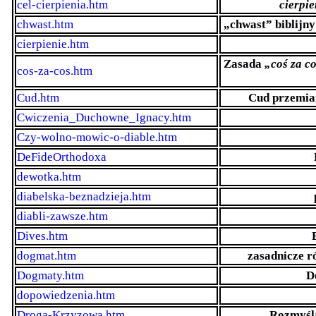
cel-cierpienia.htm
cierpie
chwast.htm
„chwast” biblijn
cierpienie.htm
Zasada
„coś za c
cos-za-cos.htm
Cud.htm
Cud przemian
Cwiczenia_Duchowne_Ignacy.htm
Czy-wolno-mowic-o-diable.htm
DeFideOrthodoxa
dewotka.htm
diabelska-beznadzieja.htm
diabli-zawsze.htm
Dives.htm
dogmat.htm
zasadnicze r
Dogmaty.htm
D
dopowiedzenia.htm
Droga-Krzyzowa.htm
Rozmyśla