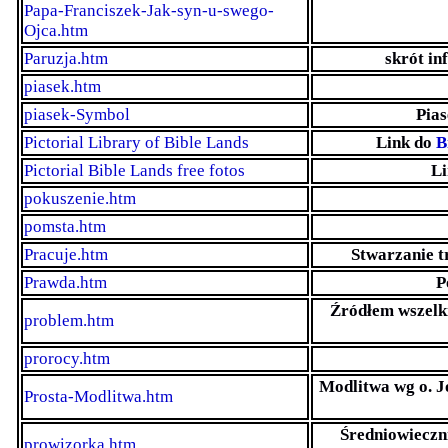
Papa-Franciszek-Jak-syn-u-swego-
Ojca.htm
Paruzja.htm
skrót in
piasek.htm
piasek-Symbol
Pias
Pictorial Library of Bible Lands
Link do
B
Pictorial Bible Lands free fotos
L
pokuszenie.htm
pomsta.htm
Pracuje.htm
Stwarzanie tr
Prawda.htm
P
Źródłem wszelki
problem.htm
prorocy.htm
Modlitwa wg o. J
Prosta-Modlitwa.htm
Średniowieczni
prowizorka.htm