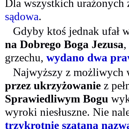
Dla wszystkich urażonych 
sądowa
.
Gdyby ktoś jednak ufał w
na Dobrego Boga Jezusa
,
grzechu,
wydano dwa praw
Najwyższy z możliwych 
przez ukrzyżowanie
z peł
Sprawiedliwym Bogu
wyko
wyroki niesłuszne. Nie nal
trzykrotnie szatana nazw