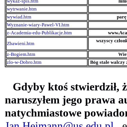
wykaz-spis.htm
nin
wytrwanie.htm
wywiad.htm
parę
Wyznanie-wiary-Pawel-VI.htm
z-Academia-edu-Publikacje.htm
www.Acad
wszyscy członk
Zbawieni.htm
z-Bogiem.htm
Wie
zlo-w-Dobro.htm
Bóg stale walczy
Gdyby ktoś stwierdził, ż
naruszyłem jego prawa au
natychmiastowe powiadom
Jan.Heimann@us.edu.pl
e-