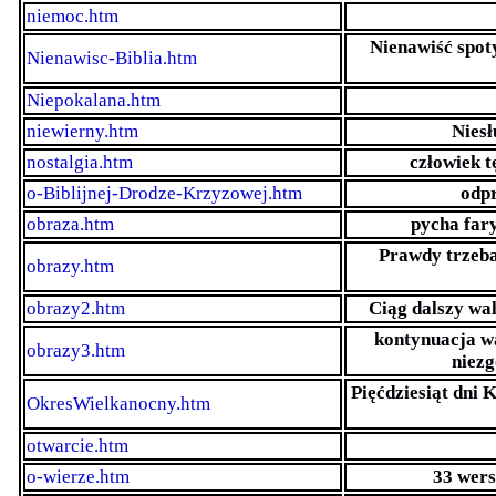
niemoc.htm
Nienawiść spoty
Nienawisc-Biblia.htm
Niepokalana.htm
niewierny.htm
Niesł
nostalgia.htm
człowiek t
o-Biblijnej-Drodze-Krzyzowej.htm
odpr
obraza.htm
pycha far
Prawdy trzeba
obrazy.htm
obrazy2.htm
Ciąg dalszy wa
kontynuacja wa
obrazy3.htm
niezg
Pięćdziesiąt dni 
OkresWielkanocny.htm
otwarcie.htm
o-wierze.htm
33 wers