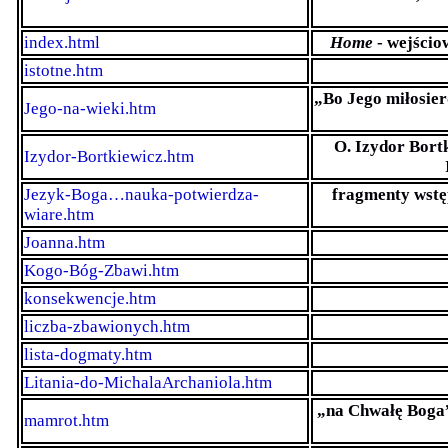
index.html
Home
- wejścio
istotne.htm
„Bo Jego miłosier
Jego-na-wieki.htm
O. Izydor Bort
Izydor-Bortkiewicz.htm
Jezyk-Boga…nauka-potwierdza-
fragmenty wstęp
wiare.htm
Joanna.htm
Kogo-Bóg-Zbawi.htm
konsekwencje.htm
liczba-zbawionych.htm
lista-dogmaty.htm
Litania-do-MichalaArchaniola.htm
„na Chwałę Boga”
mamrot.htm