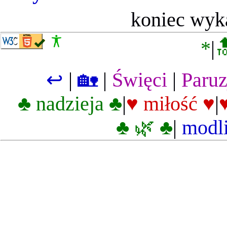
koniec wyka
*
|

↩
|
🏡
|
Święci
|
Paruz
♣ nadzieja ♣
|
♥ miłość ♥
|
♣ 🌿 ♣
|
modl