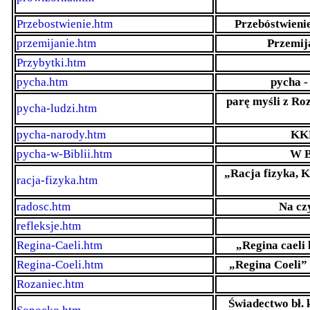
Przebostwienie.htm
Przebóstwienie
przemijanie.htm
Przemij
Przybytki.htm
pycha.htm
pycha -
parę myśli z Ro
pycha-ludzi.htm
pycha-narody.htm
KKK
pycha-w-Biblii.htm
W B
„Racja fizyka, K
racja-fizyka.htm
radosc.htm
Na cz
refleksje.htm
Regina-Caeli.htm
„Regina caeli
Regina-Coeli.htm
„Regina Coeli
Rozaniec.htm
Świadectwo bł. 