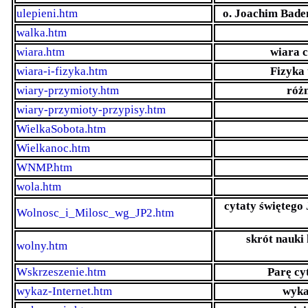
ulepieni.htm
o. Joachim Bade
walka.htm
wiara.htm
wiara c
wiara-i-fizyka.htm
Fizyka 
wiary-przymioty.htm
róż
wiary-przymioty-przypisy.htm
WielkaSobota.htm
Wielkanoc.htm
WNMP.htm
wola.htm
cytaty świętego 
Wolnosc_i_Milosc_wg_JP2.htm
skrót nauki
wolny.htm
Wskrzeszenie.htm
Parę cy
wykaz-Internet.htm
wyka