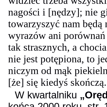
widzieć trzeba wszystk
nagości i [nędzy]; nie g
towarzyszyć nam będą 
wyrazów ani porównań 
tak strasznych, a chocia
nie jest potępiona, to j
niczym od mąk piekielny
[że] się kiedyś skończą
W kwartalniku
„Oręd
końca 2000 roku, str. 