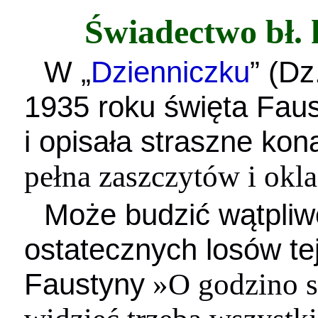
Świadectwo bł. 
W „
Dzienniczku
” (D
1935 roku święta Fau
i opisała straszne ko
pełna zaszczytów i ok
Może budzić wątpliw
ostatecznych losów tej
Faustyny
»O godzino st